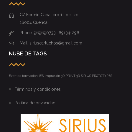
C/ Fermín Caballero 1 Loc-Izq
16004 Cuenca
Phone: 969690733- 691341296
Mail: siriuscartuchos@gmail.com
NUBE DE TAGS
Eventos
formación
IES
impresión 3D
PRINT 3D
SIRIUS PROTOTYPES
Términos y condiciones
Política de privacidad