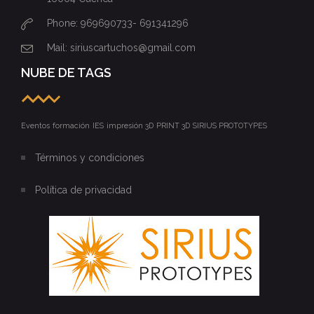
Phone: 969690733- 691341296
Mail: siriuscartuchos@gmail.com
NUBE DE TAGS
Eventos
formación
IES
impresión 3D
PRINT 3D
SIRIUS PROTOTYPES
Términos y condiciones
Política de privacidad