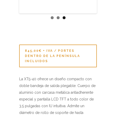
DENTRO DE LA PENÍNSULA
INCLUIDOS
La XT5-40 ofrece un diseño compacto con
doble bandeja de salida plegable. Cuerpo de
aluminio con carcasa metálica antiadherente
especial y pantalla LCD TFT a todo color de
3,5 pulgadas con IU intuitiva. Admite un
diámetro de rollo de soporte de hasta
203 mm, una longitud de cinta de hasta
450 mm y una presión del cabezal de
impresión ajustable. La impresora cuenta con
un diseño intuitivo que permite un
mantenimiento sencillo del rollo y del
cabezal de impresión y las funciones de
corte automático, despegado, rebobinador o
rebobinador + despegado intercambiables.