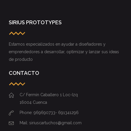
de producto
CONTACTO
C/ Fermín Caballero 1 Loc-Izq
16004 Cuenca
Phone: 969690733- 691341296
Mail: siriuscartuchos@gmail.com
NUBE DE TAGS
Eventos
formación
IES
impresión 3D
PRINT 3D
SIRIUS PROTOTYPES
Términos y condiciones
Política de privacidad