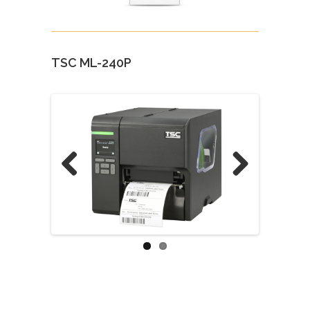
TSC ML-240P
Previous
Next
590,00€ + IVA / PORTES
DENTRO DE LA PENÍNSULA
INCLUIDOS