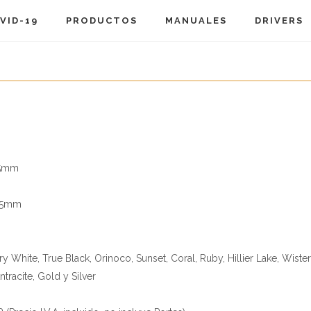
VID-19
PRODUCTOS
MANUALES
DRIVERS
75mm
,85mm
ory White, True Black, Orinoco, Sunset, Coral, Ruby, Hillier Lake, Wis
ntracite, Gold y Silver