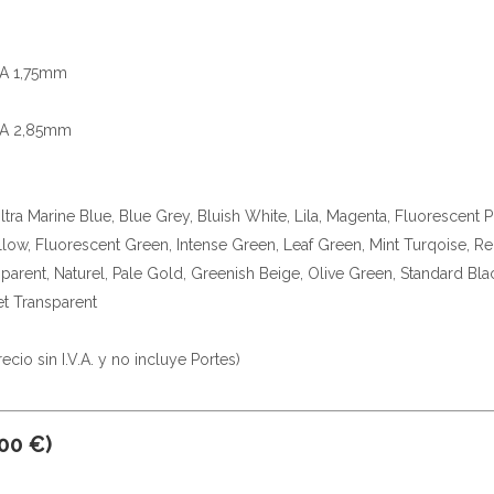
HA 1,75mm
HA 2,85mm
ltra Marine Blue, Blue Grey, Bluish White, Lila, Magenta, Fluorescent 
low, Fluorescent Green, Intense Green, Leaf Green, Mint Turqoise, R
parent, Naturel, Pale Gold, Greenish Beige, Olive Green, Standard Blac
et Transparent
io sin I.V.A. y no incluye Portes)
00 €)