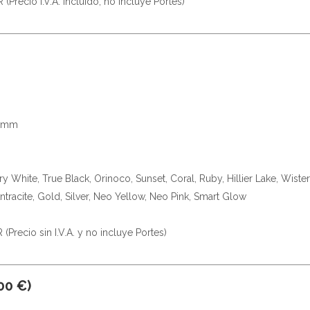
Precio I.V.A. incluido, no incluye Portes)
75mm
ory White, True Black, Orinoco, Sunset, Coral, Ruby, Hillier Lake, Wis
ntracite, Gold, Silver, Neo Yellow, Neo Pink, Smart Glow
Precio sin I.V.A. y no incluye Portes)
00 €)