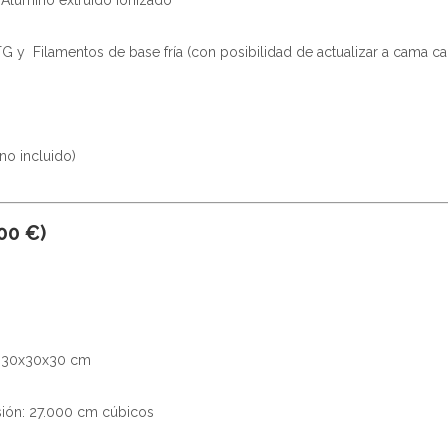
de Alumino extruido ionizado
TG y Filamentos de base fría (con posibilidad de actualizar a cama cal
no incluido)
00 €)
: 30x30x30 cm
ión: 27.000 cm cúbicos