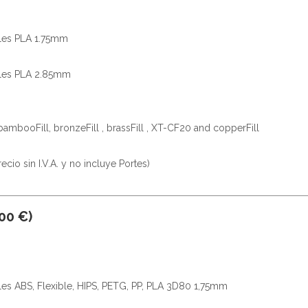
ales PLA 1.75mm
ales PLA 2.85mm
bambooFill, bronzeFill , brassFill , XT-CF20 and copperFill
io sin I.V.A. y no incluye Portes)
00 €)
les ABS, Flexible, HIPS, PETG, PP, PLA 3D80 1,75mm